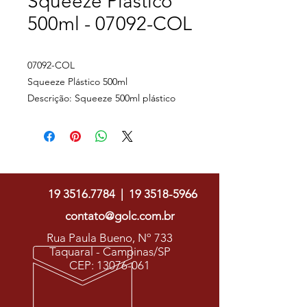
Squeeze Plástico
500ml - 07092-COL
07092-COL
Squeeze Plástico 500ml
Descrição: Squeeze 500ml plástico
livre de BPA, possui detalhe em
relevo na parte superior e tampa
rosqueável com bico de silicone.
Golc Soluções Gráficas
OBS.: PEDIDO MÍNIMO 50 PEÇAS!
Medidas aproximadas para gravação
19 3516.7784
|
19 3518-5966
(CxL): 10 cm x 7 cm
Tamanho total aproximado (CxL): 20
contato@golc.com.br
cm x 6,5 cm x 21,9 cm
Rua Paula Bueno, Nº 733
Peso aproximado (g): 44
Taquaral - Campinas/SP
CEP:
13076-061