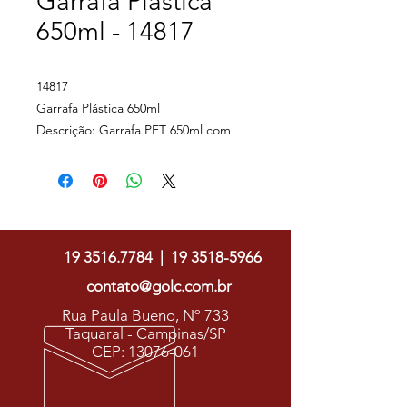
Garrafa Plástica
650ml - 14817
14817
Garrafa Plástica 650ml
Descrição: Garrafa PET 650ml com
tampa plástica e alça para transporte.
Altura : 25,5 cm
Largura : 6,7 cm
Golc Soluções Gráficas
Circunferência : 21,5 cm
Medidas aproximadas para gravação
19 3516.7784
|
19 3518-5966
(CxL): 13 cm x 3 cm
Peso aproximado (g): 98
contato@golc.com.br
Rua Paula Bueno, Nº 733
Taquaral - Campinas/SP
CEP:
13076-061