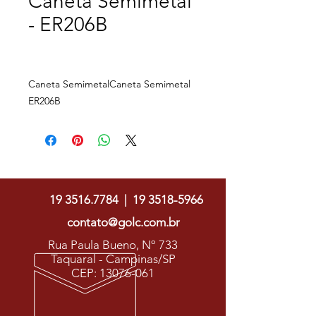
Caneta Semimetal
- ER206B
Caneta SemimetalCaneta Semimetal
ER206B
Caneta Semimetal
Descrição: Caneta semimetálica,
carga esferográfica azul e
Golc Soluções Gráficas
acionamento por clique.
Medidas aproximadas para gravação
19 3516.7784
|
19 3518-5966
(CxL): 4,3 cm x 1 cm
Tamanho total aproximado (CxL):
contato@golc.com.br
13,7 cm x 1,4 cm
Rua Paula Bueno, Nº 733
Peso aproximado (g): 17
Taquaral - Campinas/SP
CEP:
13076-061