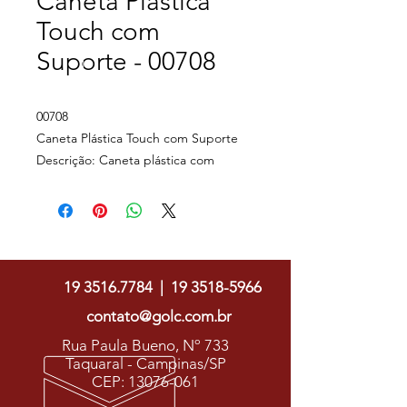
Caneta Plástica
Touch com
Suporte - 00708
00708
Caneta Plástica Touch com Suporte
Descrição: Caneta plástica com
suporte para celular, ponteira touch
screen e limpador de tela. Carga
esferográfica azul e acionamento por
Golc Soluções Gráficas
rotação.
Largura : 1,9 cm
19 3516.7784
|
19 3518-5966
Comprimento : 14,9 cm
Medidas aproximadas para gravação
contato@golc.com.br
(CxL): Clip 4 cm x 1 cm
Rua Paula Bueno, Nº 733
Peso aproximado (g): 10
Taquaral - Campinas/SP
CEP:
13076-061