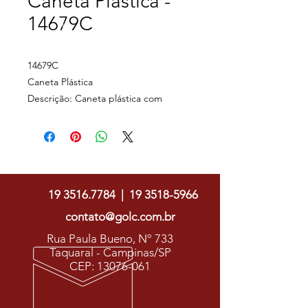
Caneta Plástica -
14679C
14679C
Caneta Plástica
Descrição: Caneta plástica com
detalhe emborrachado, carga
esferográfica azul e acionamento por
clique.
Golc Soluções Gráficas
Largura : 1,5 cm
Comprimento : 13,8 cm
19 3516.7784
|
19 3518-5966
Medidas aproximadas para gravação
(CxL): 4,7 cm x 1,1 cm
contato@golc.com.br
Peso aproximado (g): 8
Rua Paula Bueno, Nº 733
Taquaral - Campinas/SP
CEP:
13076-061