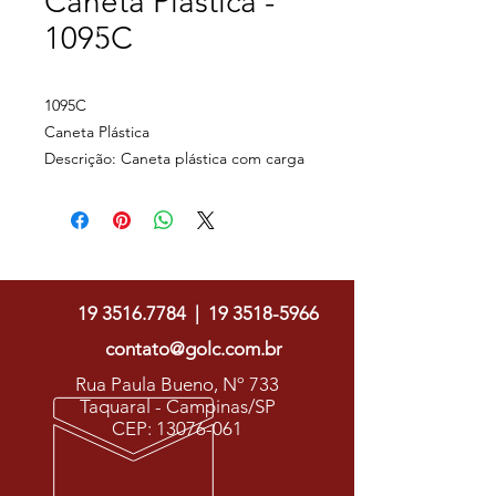
Caneta Plástica -
1095C
1095C
Caneta Plástica
Descrição: Caneta plástica com carga
esferográfica azul e acionamento por
clique.
Largura : 1,3 cm
Golc Soluções Gráficas
Comprimento : 13,6 cm
Medidas aproximadas para gravação
19 3516.7784
|
19 3518-5966
(CxL): 0,6 cm x 3,7 cm
Peso aproximado (g): 6
contato@golc.com.br
Rua Paula Bueno, Nº 733
Taquaral - Campinas/SP
CEP:
13076-061