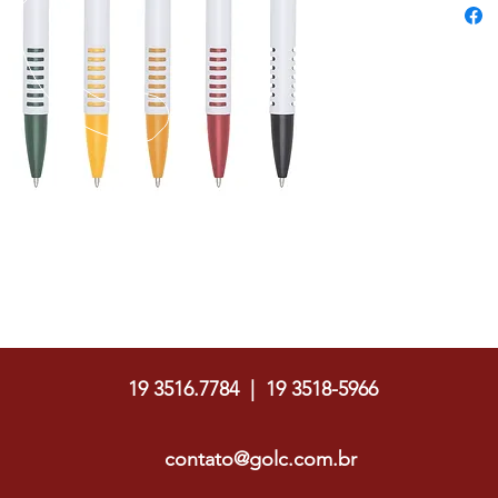
3 cm x 
Tamanho
1,2 cm
Peso ap
Golc Soluções Gráficas
19 3516.7784 | 19 3518-5966
contato@golc.com.br