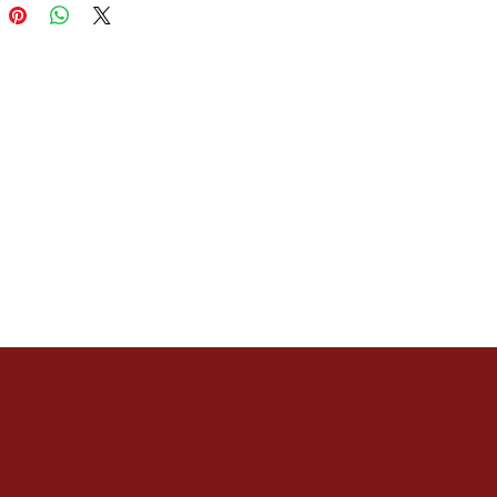
0,7 cm
 total aproximado (CxL): 13,8 cm x
roximado (g): 6