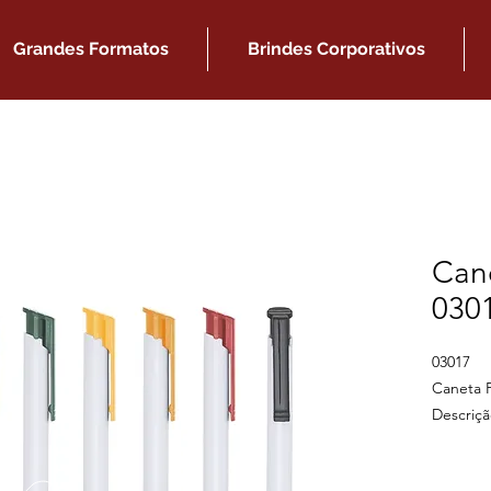
Grandes Formatos
Brindes Corporativos
Cane
030
03017
Caneta P
Descriçã
esferogr
Medidas 