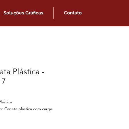
Soluções Gráficas
Contato
ta Plástica -
17
lástica
o: Caneta plástica com carga
áfica azul e acionamento por clique.
aproximadas para gravação (CxL):