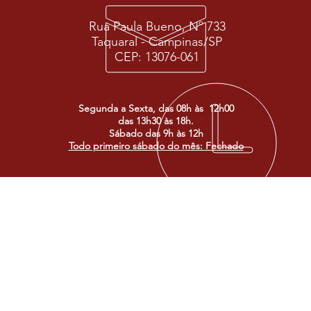
Rua Paula Bueno, Nº 733
Taquaral - Campinas/SP
CEP: 13076-061
Segunda a Sexta, das 08h às 12h00
das 13h30 às 18h.
Sábado das 9h às 12h
Todo primeiro sábado do mês: Fechado
FAÇA PARTE
POLITICA 