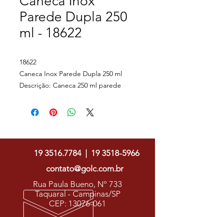
Caneca Inox
Parede Dupla 250
ml - 18622
18622
Caneca Inox Parede Dupla 250 ml
Descrição: Caneca 250 ml parede
dupla em Inox, com pegador de
plástico, contém tampa plástica para
vedação e base com EVA
Golc Soluções Gráficas
antiderrapante.
Altura : 9,7 cm
19 3516.7784
|
19 3518-5966
Largura : 11 cm
Circunferência : 22 cm
contato@golc.com.br
Medidas aproximadas para gravação
Rua Paula Bueno, Nº 733
(CxL): 7 cm x 8 cm
Taquaral - Campinas/SP
Peso aproximado (g): 127
CEP:
13076-061