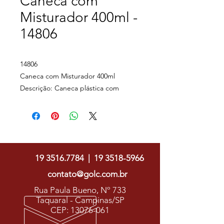
Caneca com
Misturador 400ml -
14806
14806
Caneca com Misturador 400ml
Descrição: Caneca plástica com
misturador 400ml com a parte interna
em inox. Acompanha tampa plástica.
Possui uma hélice removível no
Golc Soluções Gráficas
formato capsula. Para o
funcionamento é necessário 2 pilhas
19 3516.7784
|
19 3518-5966
AAA. OBS: Não acompanha pilha.
Altura : 14,5 cm
contato@golc.com.br
Largura : 13,2 cm
Rua Paula Bueno, Nº 733
Circunferência : 29,2 cm
Taquaral - Campinas/SP
Medidas aproximadas para gravação
CEP:
13076-061
(CxL): 9 cm x 3,5 cm